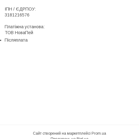
ІПН / ЄДРПОУ:

3181216576

Платіжна установа:

ТОВ НоваПей
Післяплата
Сайт створений на маркетплейсі
Prom.ua