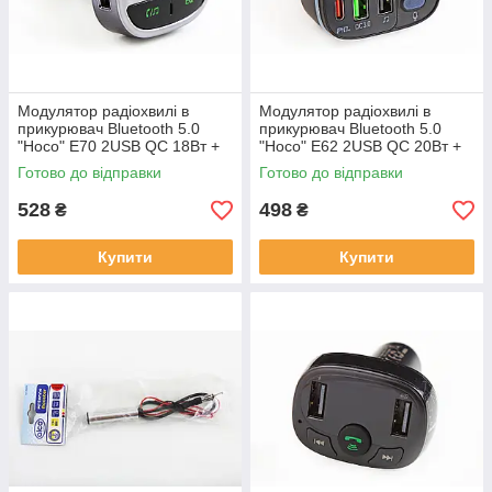
Модулятор радіохвилі в
Модулятор радіохвилі в
прикурювач Bluetooth 5.0
прикурювач Bluetooth 5.0
"Hoco" E70 2USB QC 18Вт +
"Hoco" E62 2USB QC 20Вт +
Type-C QC 30Вт/microSD
Type-C + волтметр
Готово до відправки
Готово до відправки
528
498
₴
₴
Купити
Купити