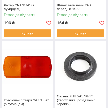
Ліхтар УАЗ "ВЗА" (з
Шланг галмівний УАЗ
пухирцем)
передній "K-K"
Готово до відправки
Готово до відправки
196
164
₴
₴
Купити
Купити
Салник КПП УАЗ "КРТ"
Розсіювач ліхтаря УАЗ "ВЗА"
(хвостовика, роздаточної
(з пухирцем)
коробки)