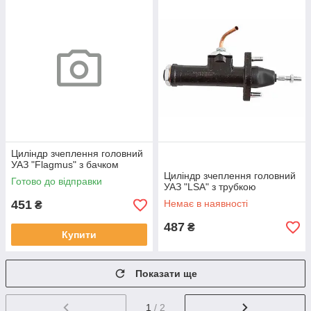
Циліндр зчеплення головний
УАЗ "Flagmus" з бачком
Циліндр зчеплення головний
Готово до відправки
УАЗ "LSA" з трубкою
451
Немає в наявності
₴
487
₴
Купити
Показати ще
1
/ 2