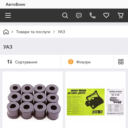
АвтоБокс
Товари та послуги
УАЗ
УАЗ
Сортування
0
Фільтри