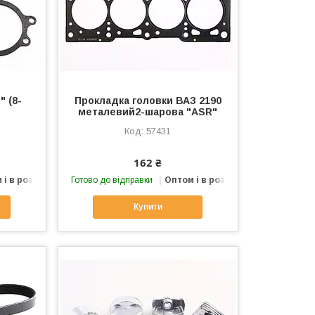
" (8-
Прокладка головки ВАЗ 2190
металевий2-шарова "ASR"
57431
162 ₴
 і в роздріб
Готово до відправки
Оптом і в роздріб
Купити