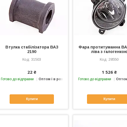
Втулка стабілізатора ВАЗ
Фара протитуманна ВА
2190
ліва з галогенко
31503
28550
22 ₴
1 526 ₴
Готово до відправки
Оптом і в роздріб
Готово до відправки
Оптом
Купити
Купити