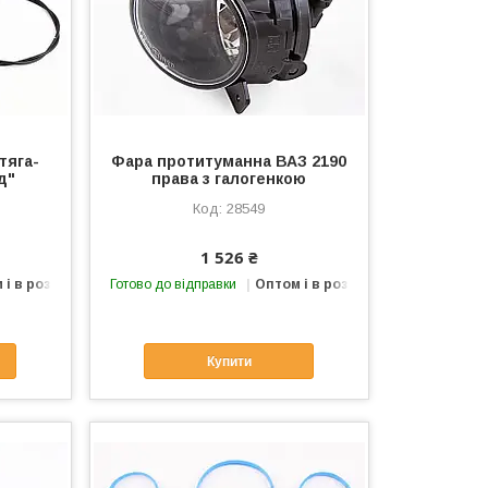
тяга-
Фара протитуманна ВАЗ 2190
д"
права з галогенкою
28549
1 526 ₴
 і в роздріб
Готово до відправки
Оптом і в роздріб
Купити