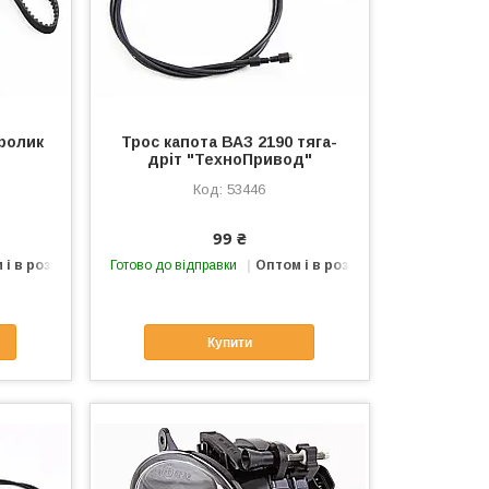
 ролик
Трос капота ВАЗ 2190 тяга-
дріт "ТехноПривод"
53446
99 ₴
 і в роздріб
Готово до відправки
Оптом і в роздріб
Купити