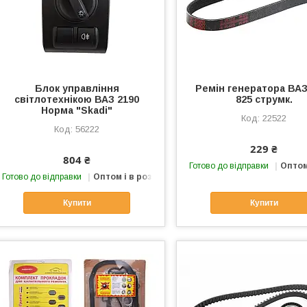
Блок управління
Ремін генератора ВАЗ
світлотехнікою ВАЗ 2190
825 струмк.
Норма "Skadi"
22522
56222
229 ₴
804 ₴
Готово до відправки
Оптом
Готово до відправки
Оптом і в роздріб
Купити
Купити