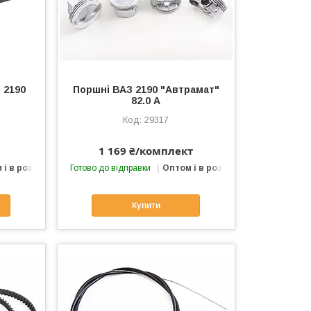
 2190
Поршні ВАЗ 2190 "Автрамат"
82.0 A
29317
1 169 ₴/комплект
 і в роздріб
Готово до відправки
Оптом і в роздріб
Купити