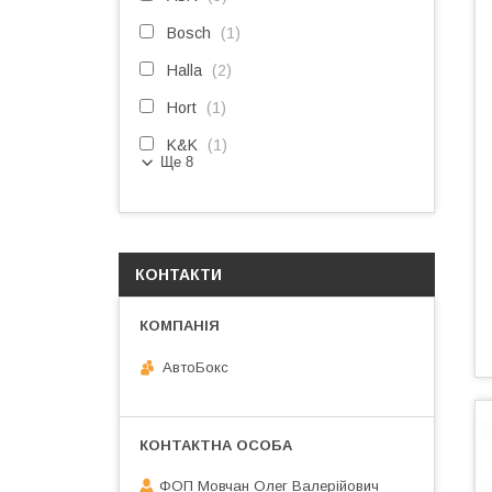
Bosch
1
Halla
2
Hort
1
K&K
1
Ще 8
КОНТАКТИ
АвтоБокс
ФОП Мовчан Олег Валерійович