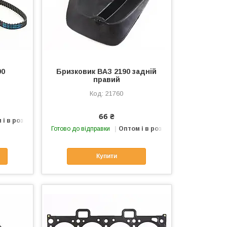
90
Бризковик ВАЗ 2190 задній
правий
21760
66 ₴
 і в роздріб
Готово до відправки
Оптом і в роздріб
Купити