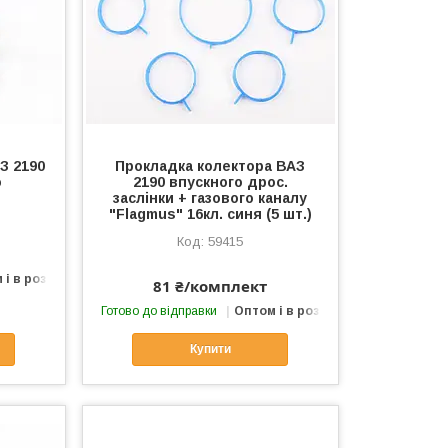
З 2190
Прокладка колектора ВАЗ
ю
2190 впускного дрос.
заслінки + газового каналу
"Flagmus" 16кл. синя (5 шт.)
59415
 і в роздріб
81 ₴/комплект
Готово до відправки
Оптом і в роздріб
Купити