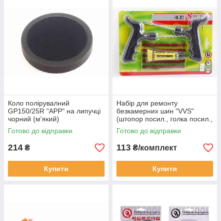
Коло полірувалний
Набір для ремонту
GP150/25R "APP" на липучці
безкамерних шин "VVS"
чорний (м'який)
(штопор посил., голка посил.,
5 ниток, клей)
Готово до відправки
Готово до відправки
214
113
₴
₴/комплект
Купити
Купити