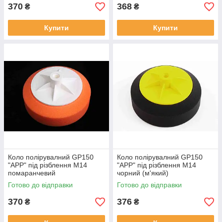
370
368
₴
₴
Купити
Купити
Коло полірувалний GP150
Коло полірувалний GP150
"APP" під різблення М14
"APP" під різблення М14
помаранчевий
чорний (м'який)
(універсалний)
Готово до відправки
Готово до відправки
370
376
₴
₴