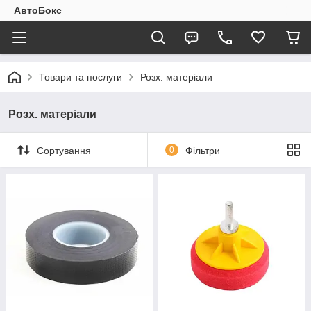
АвтоБокс
Товари та послуги
Розх. матеріали
Розх. матеріали
Сортування
0
Фільтри