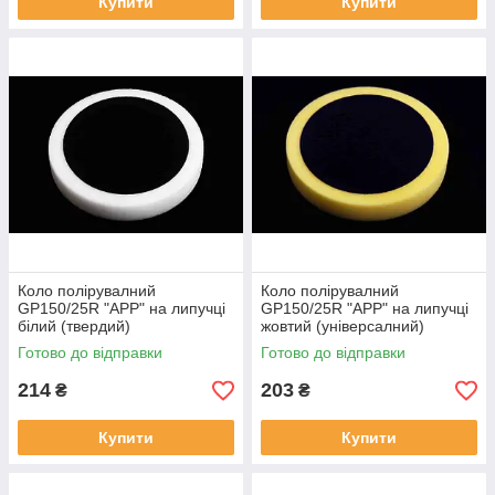
Купити
Купити
Коло полірувалний
Коло полірувалний
GP150/25R "APP" на липучці
GP150/25R "APP" на липучці
білий (твердий)
жовтий (універсалний)
Готово до відправки
Готово до відправки
214
203
₴
₴
Купити
Купити