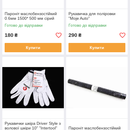
Пароніт маслобензостійкий
Рукавичка для поліровки
0.6мм 1500* 500 мм сірий
"Moje Auto"
Готово до відправки
Готово до відправки
180
290
₴
₴
Купити
Купити
Рукавички шкіра Driver Style з
волової шкіри 10" "Intertool"
Пароніт маслобензостійкий