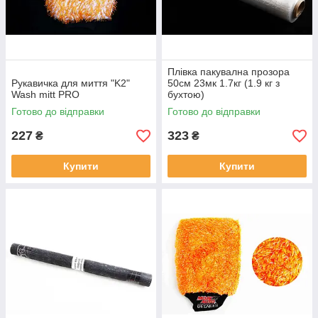
Плівка пакувална прозора
Рукавичка для миття "K2"
50см 23мк 1.7кг (1.9 кг з
Wash mitt PRO
бухтою)
Готово до відправки
Готово до відправки
227
323
₴
₴
Купити
Купити