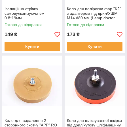
Ізоляційна стрічка
Коло для поліровки фар "K2"
самовулканізуюча 5м
з адаптером під дрил/УШМ
0.8*19мм
М14 d80 мм (Lamp doctor
pad)
Готово до відправки
Готово до відправки
149
173
₴
₴
Купити
Купити
Коло для видалення 2-
Коло для шліфувалної шкірки
сторонного скотчу "APP" RO
під дрил/кутову шліфмашину