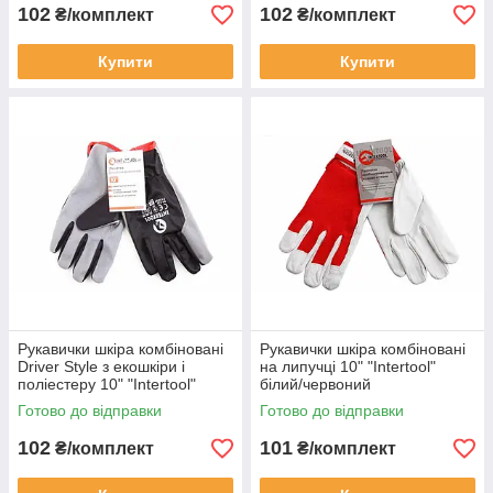
102
102
₴/комплект
₴/комплект
Купити
Купити
Рукавички шкіра комбіновані
Рукавички шкіра комбіновані
Driver Style з екошкіри і
на липучці 10" "Intertool"
поліестеру 10" "Intertool"
білий/червоний
сірий/чорний
Готово до відправки
Готово до відправки
102
101
₴/комплект
₴/комплект