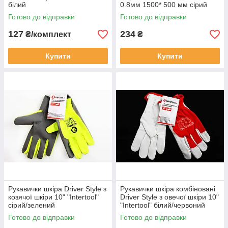
білий
0.8мм 1500* 500 мм сірий
Готово до відправки
Готово до відправки
127
234
₴/комплект
₴
Купити
Купити
Рукавички шкіра Driver Style з
Рукавички шкіра комбіновані
козячої шкіри 10" "Intertool"
Driver Style з овечої шкіри 10"
сірий/зелений
"Intertool" білий/червоний
флуорисцентний
Готово до відправки
Готово до відправки