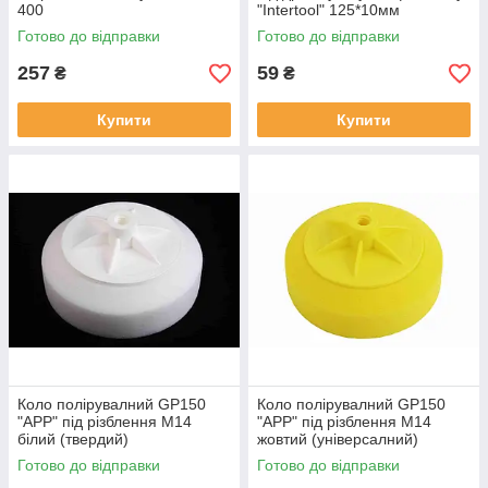
400
"Intertool" 125*10мм
Готово до відправки
Готово до відправки
257
59
₴
₴
Купити
Купити
Коло полірувалний GP150
Коло полірувалний GP150
"APP" під різблення М14
"APP" під різблення М14
білий (твердий)
жовтий (універсалний)
Готово до відправки
Готово до відправки