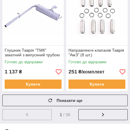
Глушник Таврія "ТМК"
Направляючі клапанів Таврія
закатний з випускний трубою
"АмЗ" (8 шт.)
Готово до відправки
Готово до відправки
1 137
251
₴
₴/комплект
Купити
Купити
Показати ще
1
/ 36