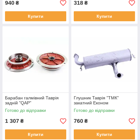
940
318
₴
₴
Купити
Купити
Барабан галмівний Таврія
Глушник Таврія "ТМК"
задній "QAP"
закатний Економ
Готово до відправки
Готово до відправки
1 307
760
₴
₴
Купити
Купити