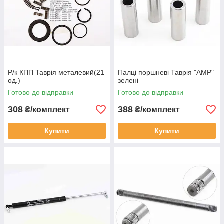
Р/к КПП Таврія металевий(21
Палці поршневі Таврія "AMP"
од.)
зелені
Готово до відправки
Готово до відправки
308
388
₴/комплект
₴/комплект
Купити
Купити