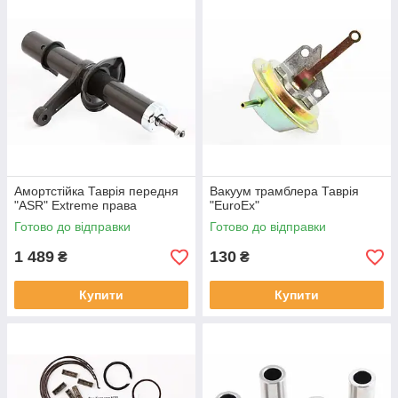
Амортстійка Таврія передня
Вакуум трамблера Таврія
"ASR" Extreme права
"EuroEx"
Готово до відправки
Готово до відправки
1 489
130
₴
₴
Купити
Купити