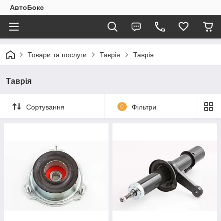
АвтоБокс
Товари та послуги
Таврія
Таврія
Таврія
Сортування
0
Фільтри