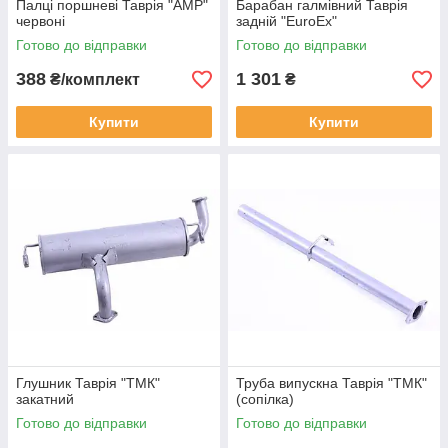
Палці поршневі Таврія "AMP"
Барабан галмівний Таврія
червоні
задній "EuroEx"
Готово до відправки
Готово до відправки
388
1 301
₴/комплект
₴
Купити
Купити
Глушник Таврія "ТМК"
Труба випускна Таврія "ТМК"
закатний
(сопілка)
Готово до відправки
Готово до відправки