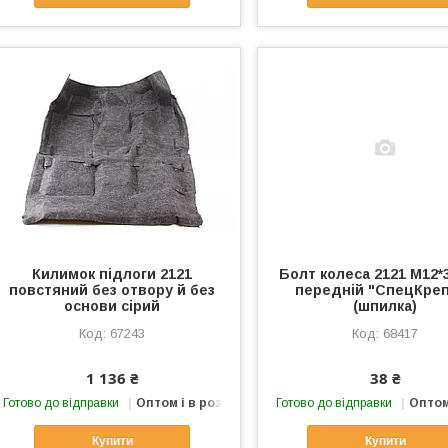
Килимок підлоги 2121
Болт колеса 2121 М12*3
повстяний без отвору й без
передній "СпецКре
основи сірий
(шпилка)
67243
68417
1 136 ₴
38 ₴
Готово до відправки
Оптом і в роздріб
Готово до відправки
Оптом
Купити
Купити