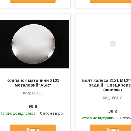
Ковпачок маточини 2121
Болт колеса 2121 М12*4
металевий"ASR"
задній "СпецКреп
(шпилка)
68480
68418
99 ₴
38 ₴
Готово до відправки
Оптом і в роздріб
Готово до відправки
Оптом
Купити
Купити