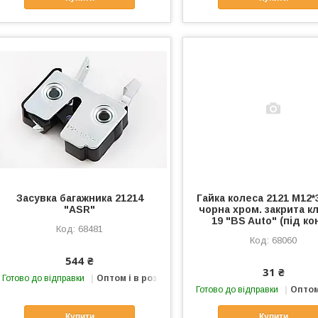
Засувка багажника 21214
Гайка колеса 2121 М12*
"ASR"
чорна хром. закрита к
19 "BS Auto" (під ко
68481
68060
544 ₴
31 ₴
Готово до відправки
Оптом і в роздріб
Готово до відправки
Оптом
Купити
Купити