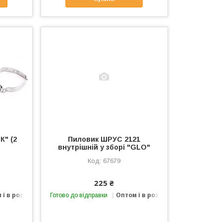
К" (2
Пиловик ШРУС 2121
внутрішній у зборі "GLO"
67679
225 ₴
 і в роздріб
Готово до відправки
Оптом і в роздріб