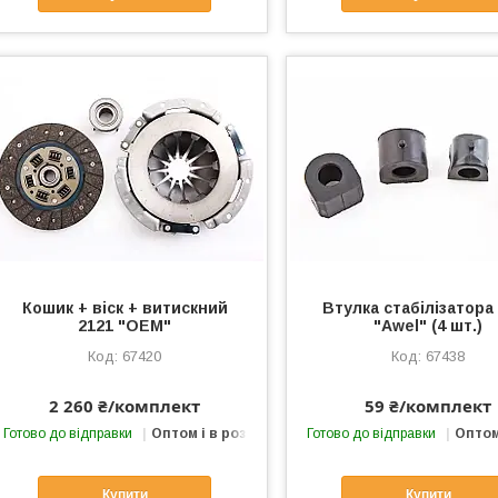
Кошик + віск + витискний
Втулка стабілізатора
2121 "OEM"
"Awel" (4 шт.)
67420
67438
2 260 ₴/комплект
59 ₴/комплект
Готово до відправки
Оптом і в роздріб
Готово до відправки
Оптом
Купити
Купити