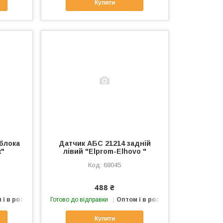
Купити
 блока
Датчик АБС 21214 задній
ж"
лівий "Elprom-Elhovo "
68045
488 ₴
 і в роздріб
Готово до відправки
Оптом і в роздріб
Купити