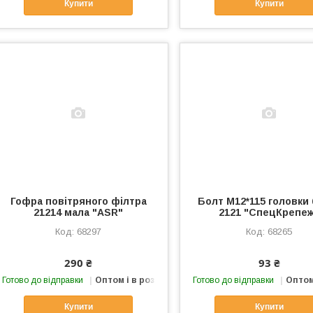
Купити
Купити
Гофра повітряного філтра
Болт M12*115 головки
21214 мала "ASR"
2121 "СпецКрепе
68297
68265
290 ₴
93 ₴
Готово до відправки
Оптом і в роздріб
Готово до відправки
Оптом
Купити
Купити