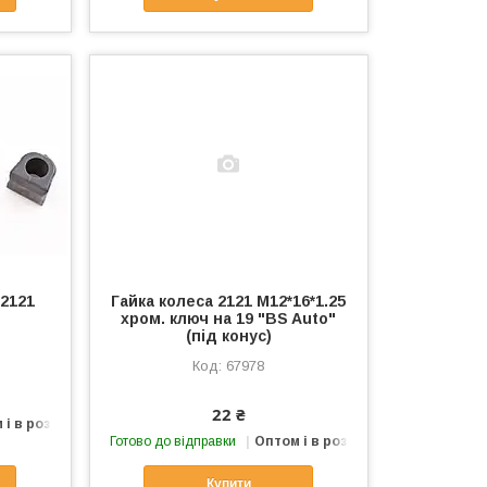
 2121
Гайка колеса 2121 М12*16*1.25
хром. ключ на 19 "BS Auto"
(під конус)
67978
22 ₴
 і в роздріб
Готово до відправки
Оптом і в роздріб
Купити