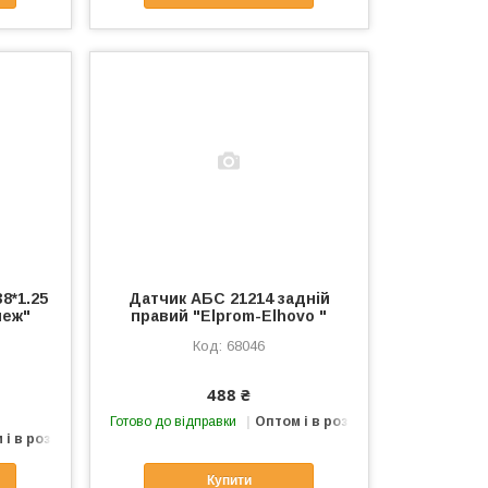
8*1.25
Датчик АБС 21214 задній
пеж"
правий "Elprom-Elhovo "
68046
488 ₴
Готово до відправки
Оптом і в роздріб
 і в роздріб
Купити