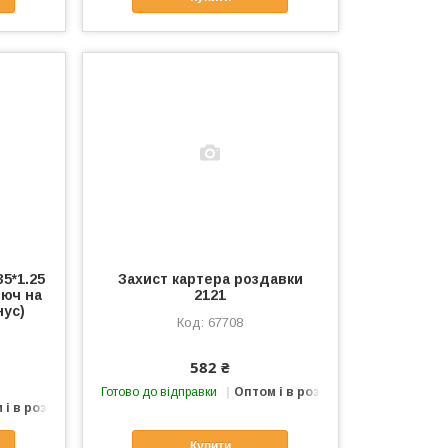
35*1.25
Захист картера роздавки
люч на
2121
нус)
67708
582 ₴
Готово до відправки
Оптом і в роздріб
 і в роздріб
Купити