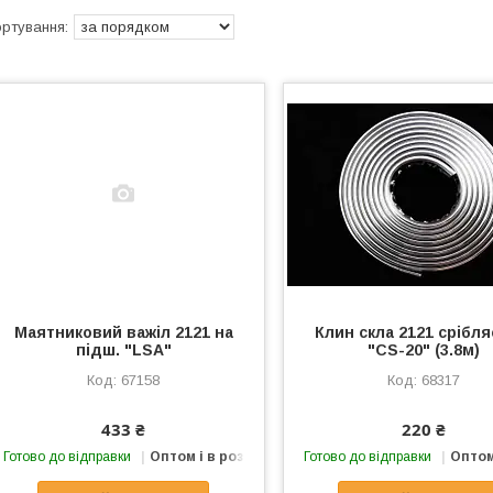
Маятниковий важіл 2121 на
Клин скла 2121 срібля
підш. "LSA"
"CS-20" (3.8м)
67158
68317
433 ₴
220 ₴
Готово до відправки
Оптом і в роздріб
Готово до відправки
Оптом