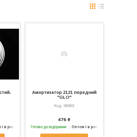
стий.
Амортизатор 2121 передний
"GLO"
68453
476 ₴
 і в роздріб
Готово до відправки
Оптом і в роздріб