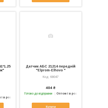
1*1.25
Датчик АБС 21214 передній
еж"
"Elprom-Elhovo "
68047
404 ₴
Готово до відправки
Оптом і в роздріб
 і в роздріб
Купити