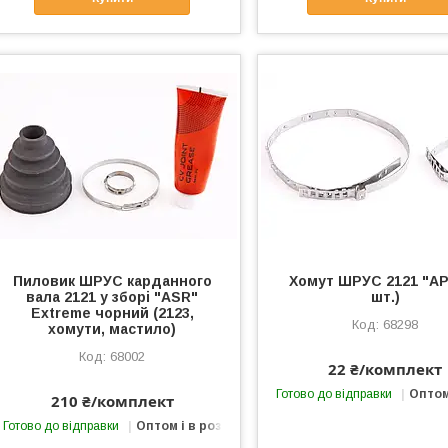
Пиловик ШРУС карданного
Хомут ШРУС 2121 "АР
вала 2121 у зборі "ASR"
шт.)
Extreme чорний (2123,
68298
хомути, мастило)
68002
22 ₴/комплект
Готово до відправки
Оптом
210 ₴/комплект
Готово до відправки
Оптом і в роздріб