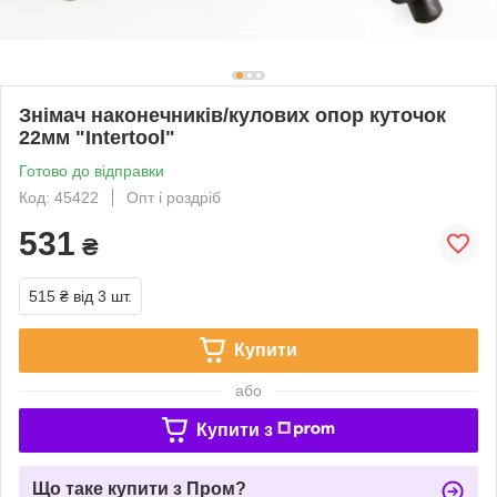
Знімач наконечників/кулових опор куточок
22мм "Intertool"
Готово до відправки
Код: 45422
Опт і роздріб
531
₴
515 ₴
від 3 шт.
Купити
або
Купити з
Що таке купити з Пром?