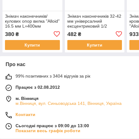
Знімач наконечників/
Знімач наконечників 32-42
Знім
кулових опор вилка "Alloid"
мм універсалний
кров
16.5 мм L=400мм
ексцентриковий 1/2
"Allo
"Rewolt"
380
482
933
₴
₴
Купити
Купити
Про нас
99% позитивних з 3404 відгуків за рік
Працює з 02.08.2012
м. Вінниця
м.Вінниця, вул. Синьоводська 141, Вінниця, Україна
Контакти
Сьогодні працює з 09:00 до 13:00
Показати весь графік роботи