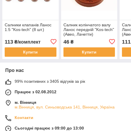
Салники клапанів Ланос
Салник колінчатого валу
Салн
1.5 "Kos-tech" (8 шт.)
Ланос передній "Kos-tech"
Лано
(Авео, Лачетти)
(Аве
113
46
111
₴/комплект
₴
Купити
Купити
Про нас
99% позитивних з 3405 відгуків за рік
Працює з 02.08.2012
м. Вінниця
м.Вінниця, вул. Синьоводська 141, Вінниця, Україна
Контакти
Сьогодні працює з 09:00 до 13:00