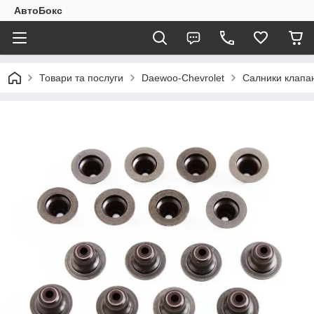
АвтоБокс
Товари та послуги
Daewoo-Chevrolet
Салники клапані