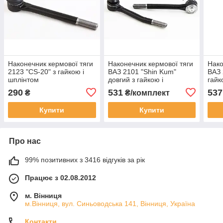
Наконечник кермової тяги
Наконечник кермової тяги
Нако
2123 "CS-20" з гайкою і
ВАЗ 2101 "Shin Kum"
ВАЗ 
шплінтом
довгий з гайкою і
гайк
шплінтом (2 шт.)
290
531
537
₴
₴/комплект
Купити
Купити
Про нас
99% позитивних з 3416 відгуків за рік
Працює з 02.08.2012
м. Вінниця
м.Вінниця, вул. Синьоводська 141, Вінниця, Україна
Контакти