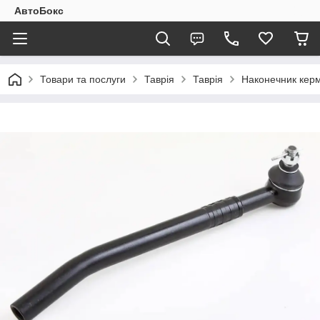
АвтоБокс
Товари та послуги
Таврія
Таврія
Наконечник кермо