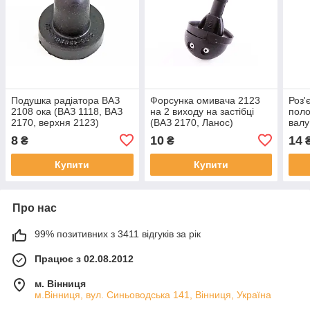
Подушка радіатора ВАЗ
Форсунка омивача 2123
Роз'
2108 ока (ВАЗ 1118, ВАЗ
на 2 виходу на застібці
поло
2170, верхня 2123)
(ВАЗ 2170, Ланос)
валу
2170
8
10
14
₴
₴
1118
Купити
Купити
Про нас
99% позитивних з 3411 відгуків за рік
Працює з 02.08.2012
м. Вінниця
м.Вінниця, вул. Синьоводська 141, Вінниця, Україна