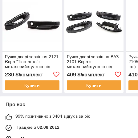
Ручка двері зовнішня 2121
Ручка двері зовнішня ВАЗ
Ручк
Євро "Тюн-авто" з
2101 Євро з
2105
металевийвтулкою під
металевийвтулкою під
шт.)
циліндр (2 шт.)
циліндр (4 шт.)
230
409
410
₴/комплект
₴/комплект
Купити
Купити
Про нас
99% позитивних з 3404 відгуків за рік
Працює з 02.08.2012