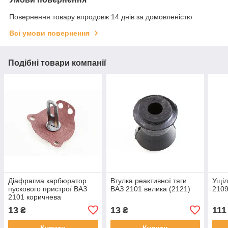
Повернення товару впродовж 14 днів за домовленістю
Всі умови повернення
Подібні товари компанії
Діафрагма карбюратор
Втулка реактивної тяги
Ущіл
пускового пристрої ВАЗ
ВАЗ 2101 велика (2121)
2109
2101 коричнева
13
13
111
₴
₴
Купити
Купити