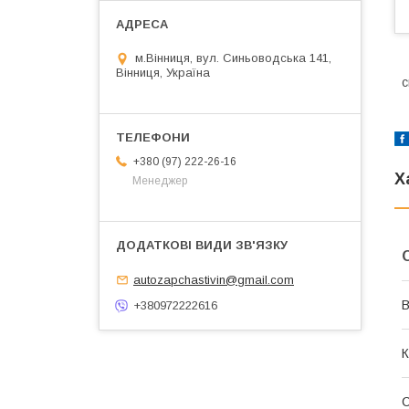
м.Вінниця, вул. Синьоводська 141,
Вінниця, Україна
с
+380 (97) 222-26-16
Х
Менеджер
autozapchastivin@gmail.com
В
+380972222616
К