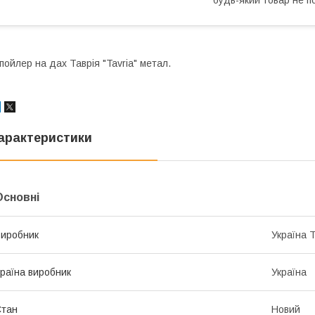
пойлер на дах Таврія "Tavria" метал.
арактеристики
Основні
иробник
Україна 
раїна виробник
Україна
Стан
Новий