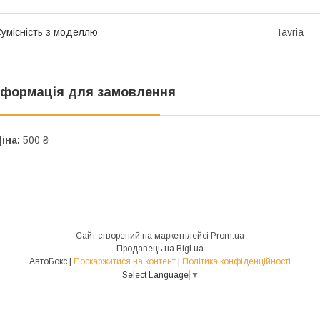
умісність з моделлю
Tavria
нформація для замовлення
іна:
500 ₴
Сайт створений на маркетплейсі
Prom.ua
Продавець на Bigl.ua
АвтоБокс |
Поскаржитися на контент
|
Політика конфіденційності
Select Language
▼