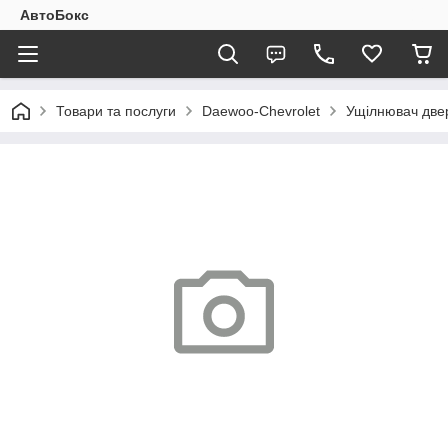
АвтоБокс
Товари та послуги
Daewoo-Chevrolet
Ущілнювач двер