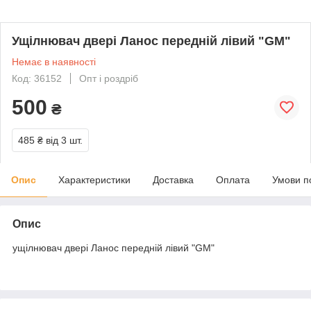
Ущілнювач двері Ланос передній лівий "GM"
Немає в наявності
Код: 36152
Опт і роздріб
500
₴
485 ₴
від 3 шт.
Опис
Характеристики
Доставка
Оплата
Умови п
Опис
ущілнювач двері Ланос передній лівий "GM"