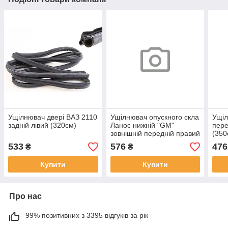
Ущілнювач двері ВАЗ 2110
Ущілнювач опускного скла
Ущіл
задній лівий (320см)
Ланос нижній "GM"
пере
зовнішній передній правий
(350
533
576
476
₴
₴
Купити
Купити
Про нас
99% позитивних з 3395 відгуків за рік