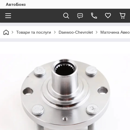
АвтоБокс
Товари та послуги
Daewoo-Chevrolet
Маточина Авео