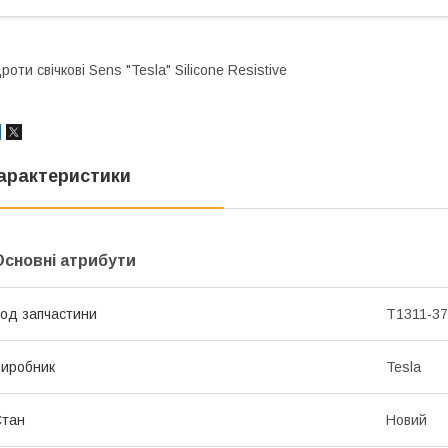
роти свічкові Sens "Tesla" Silicone Resistive
арактеристики
Основні атрибути
од запчастини
T1311-3
иробник
Tesla
Стан
Новий