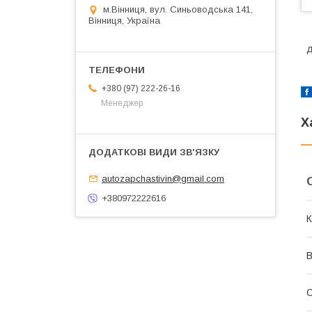
м.Вінниця, вул. Синьоводська 141,
Вінниця, Україна
д
+380 (97) 222-26-16
Менеджер
Х
autozapchastivin@gmail.com
+380972222616
К
В