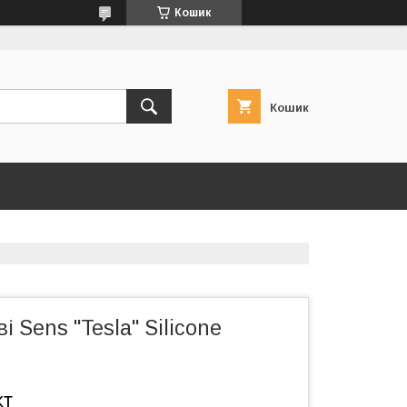
Кошик
Кошик
і Sens "Tesla" Silicone
кт