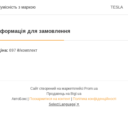
умісність з маркою
TESLA
нформація для замовлення
іна:
697 ₴/комплект
Сайт створений на маркетплейсі
Prom.ua
Продавець на Bigl.ua
АвтоБокс |
Поскаржитися на контент
|
Політика конфіденційності
Select Language
▼