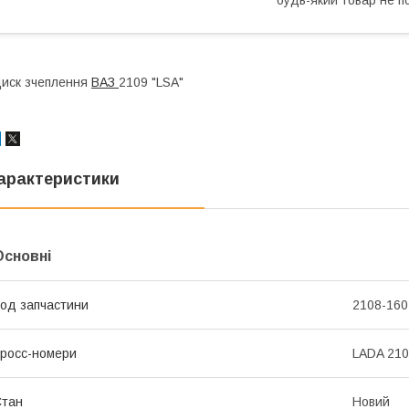
иск зчеплення
ВАЗ
2109 "LSA"
арактеристики
Основні
од запчастини
2108-160
росс-номери
LADA 21
Стан
Новий