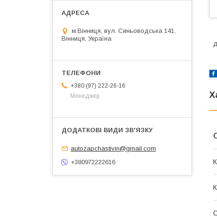
м.Вінниця, вул. Синьоводська 141,
Вінниця, Україна
д
+380 (97) 222-26-16
Х
Менеджер
autozapchastivin@gmail.com
К
+380972222616
К