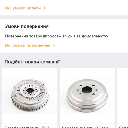
Всі умови оплати
Умови повернення
Повернення товару впродовж 14 днів за домовленістю
Всі умови повернення
Подібні товари компанії
Барабан галмівний ВАЗ
Барабан галмівний Авео
Бара