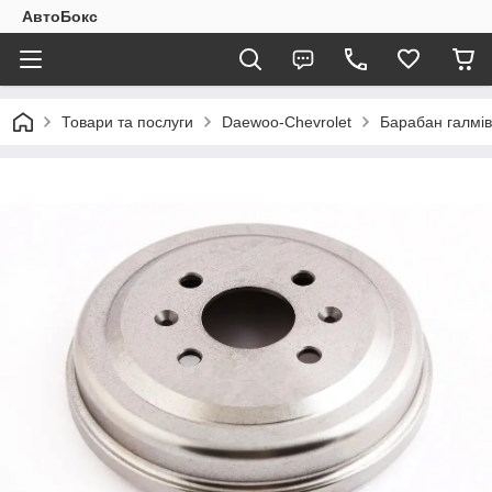
АвтоБокс
Товари та послуги
Daewoo-Chevrolet
Барабан галмів