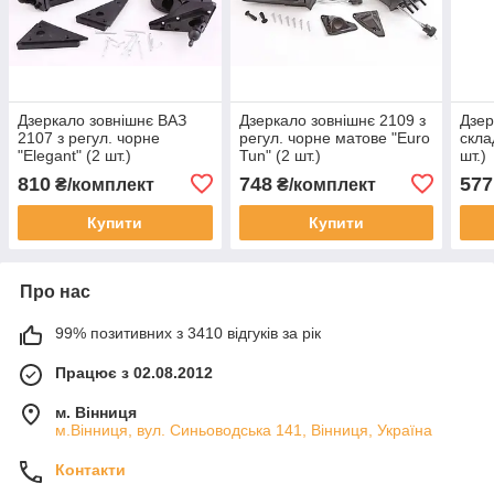
Дзеркало зовнішнє ВАЗ
Дзеркало зовнішнє 2109 з
Дзер
2107 з регул. чорне
регул. чорне матове "Euro
скла
"Elegant" (2 шт.)
Tun" (2 шт.)
шт.)
810
748
577
₴/комплект
₴/комплект
Купити
Купити
Про нас
99% позитивних з 3410 відгуків за рік
Працює з 02.08.2012
м. Вінниця
м.Вінниця, вул. Синьоводська 141, Вінниця, Україна
Контакти