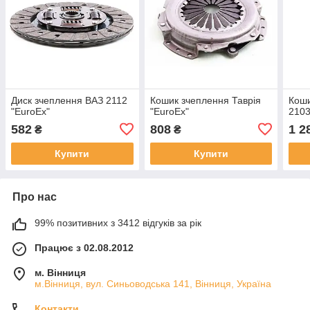
Диск зчеплення ВАЗ 2112
Кошик зчеплення Таврія
Коши
"EuroEx"
"EuroEx"
2103
582
808
1 2
₴
₴
Купити
Купити
Про нас
99% позитивних з 3412 відгуків за рік
Працює з 02.08.2012
м. Вінниця
м.Вінниця, вул. Синьоводська 141, Вінниця, Україна
Контакти