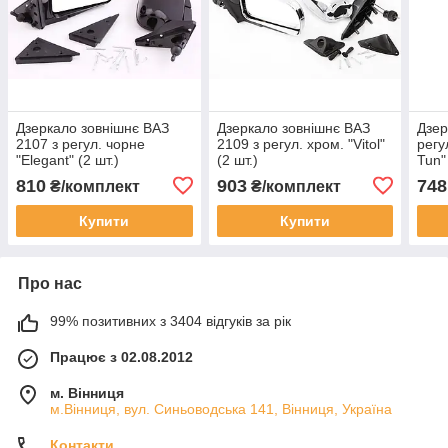
Дзеркало зовнішнє ВАЗ
Дзеркало зовнішнє ВАЗ
Дзер
2107 з регул. чорне
2109 з регул. хром. "Vitol"
регу
"Elegant" (2 шт.)
(2 шт.)
Tun"
810
903
748
₴/комплект
₴/комплект
Купити
Купити
Про нас
99% позитивних з 3404 відгуків за рік
Працює з 02.08.2012
м. Вінниця
м.Вінниця, вул. Синьоводська 141, Вінниця, Україна
Контакти