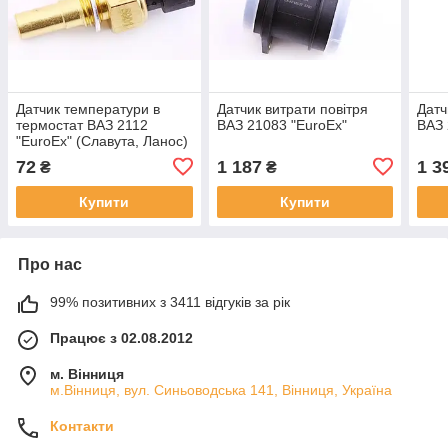
Датчик температури в
Датчик витрати повітря
Датч
термостат ВАЗ 2112
ВАЗ 21083 "EuroEx"
ВАЗ 
"EuroEx" (Славута, Ланос)
72
1 187
1 3
₴
₴
Купити
Купити
Про нас
99% позитивних з 3411 відгуків за рік
Працює з 02.08.2012
м. Вінниця
м.Вінниця, вул. Синьоводська 141, Вінниця, Україна
Контакти