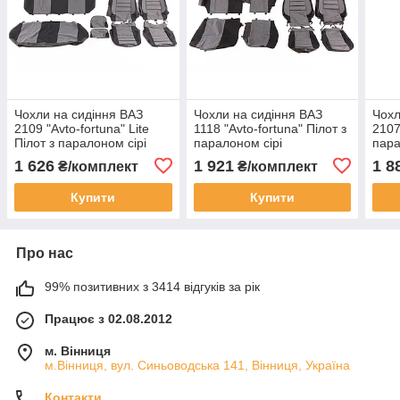
Чохли на сидіння ВАЗ
Чохли на сидіння ВАЗ
Чохл
2109 "Avto-fortuna" Lite
1118 "Avto-fortuna" Пілот з
2107
Пілот з паралоном сірі
паралоном сірі
пара
(ВАЗ 2115)
1 626
1 921
1 8
₴/комплект
₴/комплект
Купити
Купити
Про нас
99% позитивних з 3414 відгуків за рік
Працює з 02.08.2012
м. Вінниця
м.Вінниця, вул. Синьоводська 141, Вінниця, Україна
Контакти