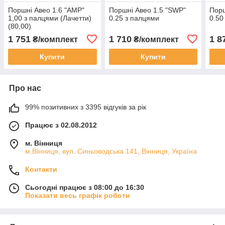
Поршні Авео 1.6 "AMP"
Поршні Авео 1.5 "SWP"
Порш
1,00 з палцями (Лачетти)
0.25 з палцями
0.50
(80,00)
1 751
1 710
1 8
₴/комплект
₴/комплект
Купити
Купити
Про нас
99% позитивних з 3395 відгуків за рік
Працює з 02.08.2012
м. Вінниця
м.Вінниця, вул. Синьоводська 141, Вінниця, Україна
Контакти
Сьогодні працює з 08:00 до 16:30
Показати весь графік роботи