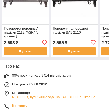
Поперечка передньої
Поперечина передної
Попе
підвіски 2112 "ASR" (з
підвіски ВАЗ 2110
підв
кроншт.)
крон
2 593
2 565
2 7
₴
₴
Купити
Купити
Про нас
99% позитивних з 3414 відгуків за рік
Працює з 02.08.2012
м. Вінниця
м.Вінниця, вул. Синьоводська 141, Вінниця, Україна
Контакти