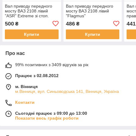
Вал приводу передного
Вал приводу передного
Вал 
мосту ВАЗ 2108 лівий
мосту ВАЗ 2108 лівий
мост
"ASR" Extreme зі стоп.
"Flagmus"
прав
кілцями
500
486
441
₴
₴
Купити
Купити
Про нас
99% позитивних з 3409 відгуків за рік
Працює з 02.08.2012
м. Вінниця
м.Вінниця, вул. Синьоводська 141, Вінниця, Україна
Контакти
Сьогодні працює з 09:00 до 13:00
Показати весь графік роботи