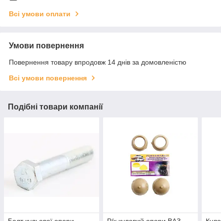
Всі умови оплати
Умови повернення
Повернення товару впродовж 14 днів за домовленістю
Всі умови повернення
Подібні товари компанії
Болт кульової опори
Р/к куловий опори ВАЗ
Куло