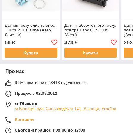
Датчик тиску оливи Ланос
Датчик абсолютного тиску.
Датч
"EuroEx" + шайба (Авео,
повітря Lanos 1.5 "ITK"
пові
Лачетти)
(Aveo)
(Ave
56
473
253
₴
₴
Купити
Купити
Про нас
99% позитивних з 3416 відгуків за рік
Працює з 02.08.2012
м. Вінниця
м.Вінниця, вул. Синьоводська 141, Вінниця, Україна
Контакти
Сьогодні працює з 08:00 до 17:00