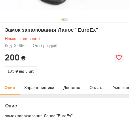
Замок запалювання Ланос "EuroEx"
Немає в наявності
Код: 32850
Опт і роздріб
200
₴
193 ₴
від 3 шт.
Опис
Характеристики
Доставка
Оплата
Умови п
Опис
замок запалювання Ланос "EuroEx"