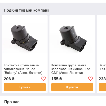
Подібні товари компанії
Контактна група замка
Контактна група замка
Замо
запалювання Ланос
запалювання Ланос "For
"FS
"Bakony" (Авео, Лачетти)
GM" (Авео, Лачетти)
206
155
233
₴
₴
Купити
Купити
Про нас