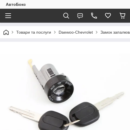
АвтоБокс
Товари та послуги
Daewoo-Chevrolet
Замок запалюв