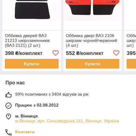
Оббивка дверей ВАЗ
Оббивка двері ВАЗ 2106
Обби
21213 шкірозамінників
шкірзам чорний/червоний
шкір
(ВАЗ 2121) (2 шт.)
(4 шт.)
шт.)
398
552
395
₴/комплект
₴/комплект
Купити
Купити
Про нас
99% позитивних з 3404 відгуків за рік
Працює з 02.08.2012
м. Вінниця
м.Вінниця, вул. Синьоводська 141, Вінниця, Україна
Контакти