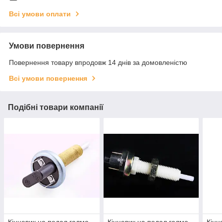
Всі умови оплати
Умови повернення
Повернення товару впродовж 14 днів за домовленістю
Всі умови повернення
Подібні товари компанії
Кінцевик на педал галма
Кінцевик на педал галма
Кінц