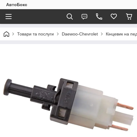
АвтоБокс
Товари та послуги
Daewoo-Chevrolet
Кінцевик на пе