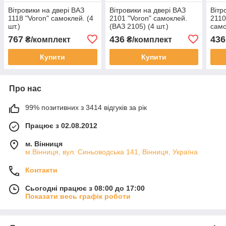
Вітровики на двері ВАЗ
Вітровики на двері ВАЗ
Вітр
1118 "Voron" самоклей. (4
2101 "Voron" самоклей.
2110
шт.)
(ВАЗ 2105) (4 шт.)
само
767
436
436
₴/комплект
₴/комплект
Купити
Купити
Про нас
99% позитивних з 3414 відгуків за рік
Працює з 02.08.2012
м. Вінниця
м.Вінниця, вул. Синьоводська 141, Вінниця, Україна
Контакти
Сьогодні працює з 08:00 до 17:00
Показати весь графік роботи