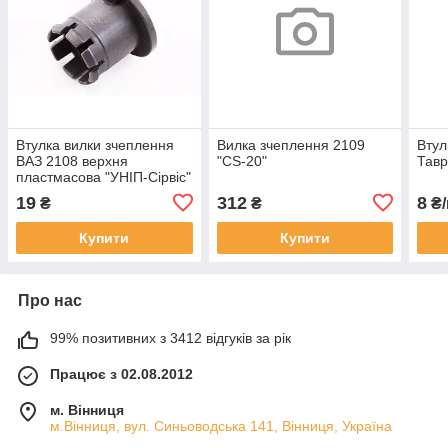
Втулка вилки зчеплення
Вилка зчеплення 2109
Втул
ВАЗ 2108 верхня
"CS-20"
Тавр
пластмасова "УНІП-Сірвіс"
19
312
8
₴
₴
₴/
Купити
Купити
Про нас
99% позитивних з 3412 відгуків за рік
Працює з 02.08.2012
м. Вінниця
м.Вінниця, вул. Синьоводська 141, Вінниця, Україна