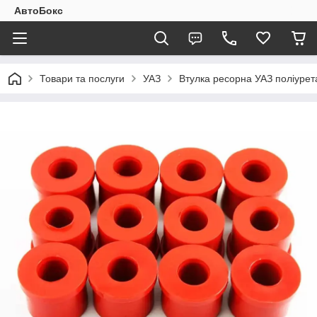
АвтоБокс
Товари та послуги
УАЗ
Втулка ресорна УАЗ поліурета