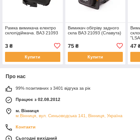
Рамка вимикача електро
Вимикач обігріву задного
Вими
склопідіймача. ВАЗ 21093
скла ВАЗ 21093 (Славута)
скло
"LSA
3
75
47
₴
₴
Купити
Купити
Про нас
99% позитивних з 3401 відгука за рік
Працює з 02.08.2012
м. Вінниця
м.Вінниця, вул. Синьоводська 141, Вінниця, Україна
Контакти
Сьогодні вихідний