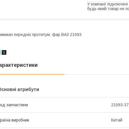
У компанії підключені
будь-який товар не п
имикач передніх протитум. фар ВАЗ 21093
арактеристики
Основні атрибути
од запчастини
21093-3
раїна виробник
Китай