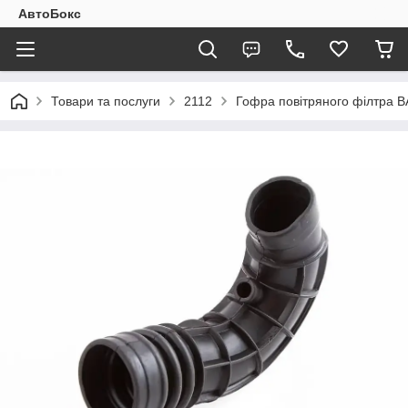
АвтоБокс
Товари та послуги
2112
Гофра повітряного філтра В