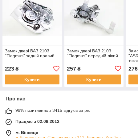
Замок двері ВАЗ 2103
Замок двері ВАЗ 2103
Замо
"Flagmus" задній правий
"Flagmus" передній лівий
"ASR
тяго
223
257
276
₴
₴
Купити
Купити
Про нас
99% позитивних з 3415 відгуків за рік
Працює з 02.08.2012
м. Вінниця
м.Вінниця, вул. Синьоводська 141, Вінниця, Україна