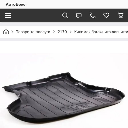
АвтоБокс
Товари та послуги
2170
Килимок багажника човнико