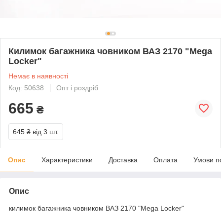
Килимок багажника човником ВАЗ 2170 "Mega
Locker"
Немає в наявності
Код: 50638
Опт і роздріб
665
₴
645 ₴
від 3 шт.
Опис
Характеристики
Доставка
Оплата
Умови п
Опис
килимок багажника човником ВАЗ 2170 "Mega Locker"