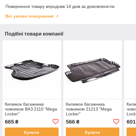
Повернення товару впродовж 14 днів за домовленістю
Всі умови повернення
Подібні товари компанії
Килимок багажника
Килимок багажника
Кили
човником ВАЗ 2110 "Mega
човником 21213 "Mega
човн
Locker"
Locker"
Lock
665
566
601
₴
₴
Купити
Купити