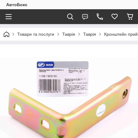
АвтоБокс
Товари та послуги
Таврія
Таврія
Кронштейн прийм