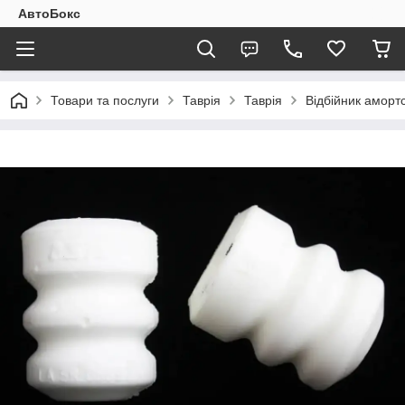
АвтоБокс
Товари та послуги
Таврія
Таврія
Відбійник амортс