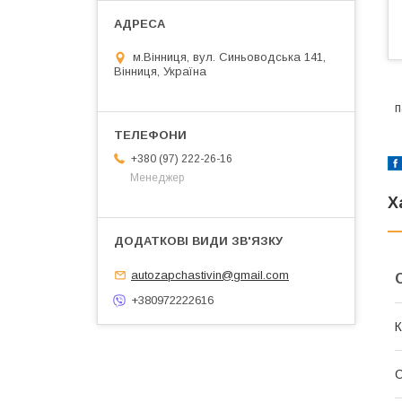
м.Вінниця, вул. Синьоводська 141,
Вінниця, Україна
п
+380 (97) 222-26-16
Менеджер
Х
autozapchastivin@gmail.com
+380972222616
К