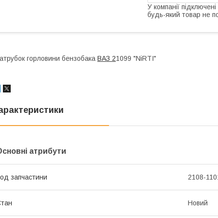
У компанії підключені
будь-який товар не п
атрубок горловини бензобака
ВАЗ 2
1099 "NiRTI"
арактеристики
Основні атрибути
од запчастини
2108-110
Стан
Новий