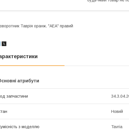
оворотник Таврія оранж. "АЕА" правий
арактеристики
Основні атрибути
од запчастини
34.3.04.
Стан
Новий
умісність з моделлю
Tavria