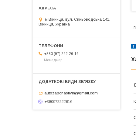
м.Вінниця, вул. Синьоводська 141,
Вінниця, Україна
п
+380 (97) 222-26-16
Х
Менеджер
autozapchastivin@gmail.com
К
+380972222616
С