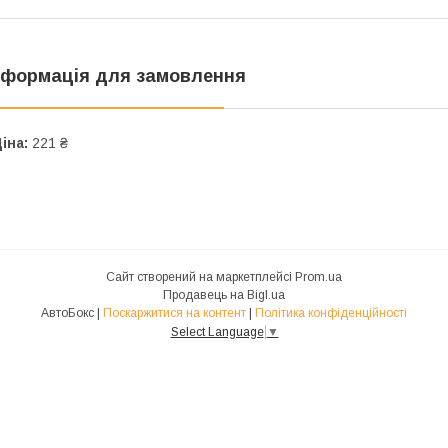
нформація для замовлення
іна:
221 ₴
Сайт створений на маркетплейсі
Prom.ua
Продавець на Bigl.ua
АвтоБокс |
Поскаржитися на контент
|
Політика конфіденційності
Select Language
▼