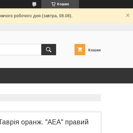
Кошик
ижчого робочого дня (завтра, 08.08).
Кошик
аврія оранж. "АЕА" правий