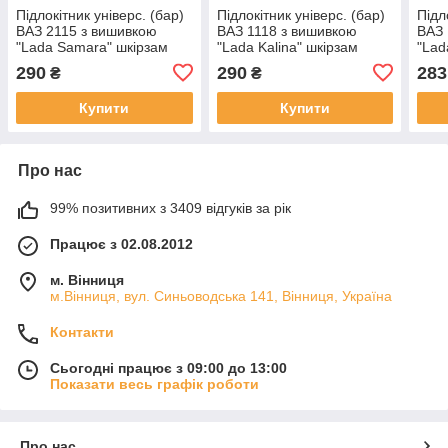
Підлокітник універс. (бар)
Підлокітник універс. (бар)
Підл
ВАЗ 2115 з вишивкою
ВАЗ 1118 з вишивкою
ВАЗ 
"Lada Samara" шкірзам
"Lada Kalina" шкірзам
"Lad
чорний
чорний
290
290
283
₴
₴
Купити
Купити
Про нас
99% позитивних з 3409 відгуків за рік
Працює з 02.08.2012
м. Вінниця
м.Вінниця, вул. Синьоводська 141, Вінниця, Україна
Контакти
Сьогодні працює з 09:00 до 13:00
Показати весь графік роботи
Про нас