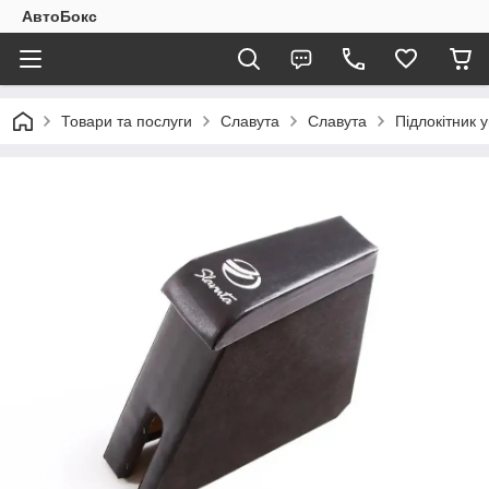
АвтоБокс
Товари та послуги
Славута
Славута
Підлокітник 