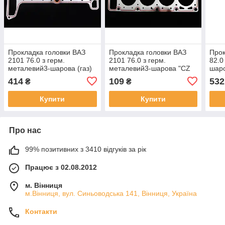
Прокладка головки ВАЗ
Прокладка головки ВАЗ
Прок
2101 76.0 з герм.
2101 76.0 з герм.
82.0
металевий3-шарова (газ)
металевий3-шарова "CZ
шаро
Superior" (газ)
414
109
532
₴
₴
Купити
Купити
Про нас
99% позитивних з 3410 відгуків за рік
Працює з 02.08.2012
м. Вінниця
м.Вінниця, вул. Синьоводська 141, Вінниця, Україна
Контакти