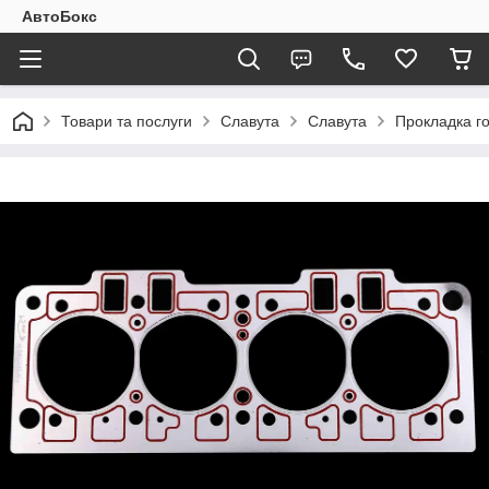
АвтоБокс
Товари та послуги
Славута
Славута
Прокладка го