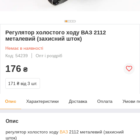
Регулятор холостого ходу ВАЗ 2112
металевий (захисний шток)
Немає в наявності
Код: 54239
Опт і роздріб
176
₴
171 ₴
від 3 шт.
Опис
Характеристики
Доставка
Оплата
Умови п
Опис
регулятор холостого ходу
ВАЗ
2112 металевий (захисний
шток)