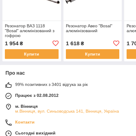
Резонатор ВАЗ 1118
Резонатор Авео "Bosal"
Резо
"Bosal" алюмінізований з
алюмінізований
алюм
гофрою
1 954
1 618
1 7
₴
₴
Купити
Купити
Про нас
99% позитивних з 3401 відгука за рік
Працює з 02.08.2012
м. Вінниця
м.Вінниця, вул. Синьоводська 141, Вінниця, Україна
Контакти
Сьогодні вихідний