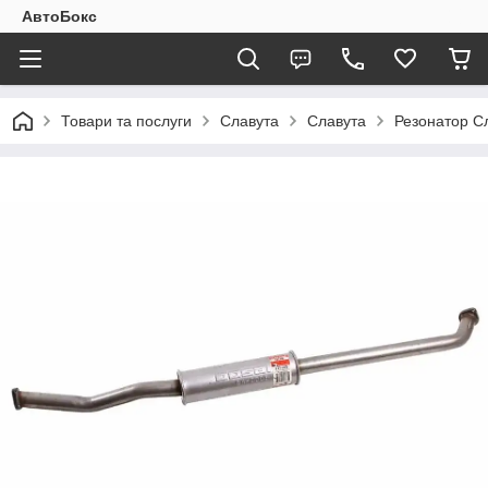
АвтоБокс
Товари та послуги
Славута
Славута
Резонатор Сл