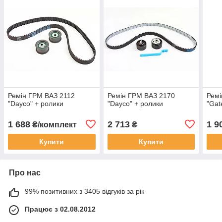
Ремін ГРМ ВАЗ 2112
Ремін ГРМ ВАЗ 2170
Ремі
"Dayco" + ролики
"Dayco" + ролики
"Gat
1 688
2 713
1 9
₴/комплект
₴
Купити
Купити
Про нас
99% позитивних з 3405 відгуків за рік
Працює з 02.08.2012