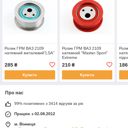
Ролик ГРМ ВАЗ 2109
Ролик ГРМ ВАЗ 2109
Роли
натяжний металевий"LSA"
натяжний "Master-Sport"
натя
Extreme
підс
285
210
186
₴
₴
Купити
Купити
Про нас
99% позитивних з 3414 відгуків за рік
Працює з 02.08.2012
м. Вінниця